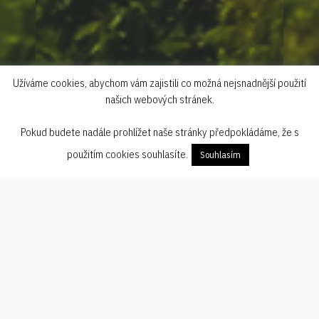
Užíváme cookies, abychom vám zajistili co možná nejsnadnější použití
našich webových stránek.
Pokud budete nadále prohlížet naše stránky předpokládáme, že s
použitím cookies souhlasíte.
Souhlasím
Sen, který se stává skutečností
Víme, že vaše svatba je mnohem víc než jen den. Jde o událost,