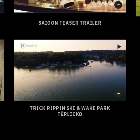
0
0
SHARE
SAIGON TEASER TRAILER
TRICK RIPPIN SKI & WAKE PARK
0
0
SHARE
TĚRLICKO