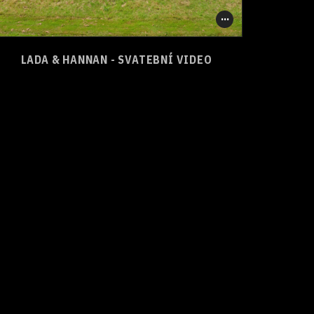
0
0
SHARE
LADA & HANNAN - SVATEBNÍ VIDEO