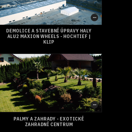
DEMOLICE A STAVEBNÍ ÚPRAVY HALY
0
1
SHARE
ALU2 MAXION WHEELS - HOCHTIEF |
KLIP
PALMY A ZAHRADY - EXOTICKÉ
0
0
SHARE
ZAHRADNÍ CENTRUM