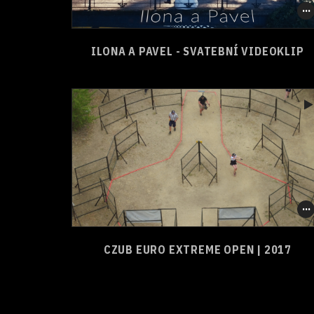
0
0
SHARE
ILONA A PAVEL - SVATEBNÍ VIDEOKLIP
0
0
SHARE
CZUB EURO EXTREME OPEN | 2017