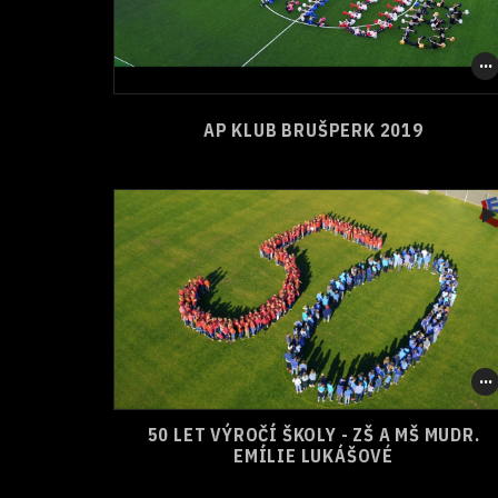
1
0
SHARE
AP KLUB BRUŠPERK 2019
50 LET VÝROČÍ ŠKOLY - ZŠ A MŠ MUDR.
0
0
SHARE
EMÍLIE LUKÁŠOVÉ