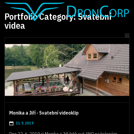
Portfolio Category:
Svatební
videa
Monika a Jiří - Svatební videoklip
11.5.2019
Dne 22. 6. 2019 si Monika a Jiří řekli své ANO na krásném